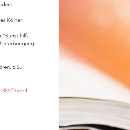
aden.
des Kölner 
"Kunst hilft 
 Unterbringung 
ren, z.B.:
218862?uo=4