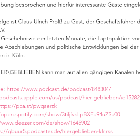
ung besprochen und hierfür interessante Gäste eingel
olge ist Claus-Ulrich Prölß zu Gast, der Geschäftsführer 
.V.
 Geschehnisse der letzten Monate, die Laptopaktion von 
le Abschiebungen und politische Entwicklungen bei der
n in Köln.
ER\GEBLIEBEN kann man auf allen gängigen Kanälen hö
de
: 
https://www.podcast.de/podcast/848304/
/podcasts.apple.com/us/podcast/hier-geblieben/id1528
ttps://pca.st/pwqserzk
//open.spotify.com/show/3tiljfvkLpBXFu94uZSa00
//www.deezer.com/de/show/1645902
s://qbuur5.podcaster.de/hiergeblieben-kfr.rss