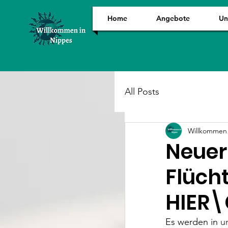
Home
Angebote
Un
All Posts
Willkommen 
Neuer
Flücht
HIER\
Es werden in 
u