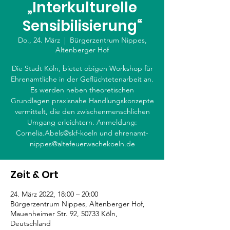
„Interkulturelle
Sensibilisierung“
Do., 24. März
  |  
Bürgerzentrum Nippes,
Altenberger Hof
Die Stadt Köln, bietet obigen Workshop für
Ehrenamtliche in der Geflüchtetenarbeit an.
Es werden neben theoretischen
Grundlagen praxisnahe Handlungskonzepte
vermittelt, die den zwischenmenschlichen
Umgang erleichtern. Anmeldung:
Cornelia.Abels@skf-koeln und ehrenamt-
nippes@altefeuerwachekoeln.de
Zeit & Ort
24. März 2022, 18:00 – 20:00
Bürgerzentrum Nippes, Altenberger Hof,
Mauenheimer Str. 92, 50733 Köln,
Deutschland