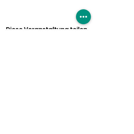
Diese Veranstaltung teilen
Eure Unterstützung ist
gefragt!
Hier entlang
|
Impressum
|
Datenschutzerklärung
|