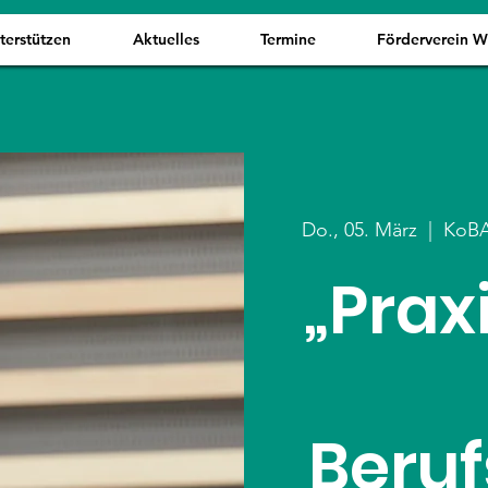
terstützen
Aktuelles
Termine
Förderverein 
Do., 05. März
  |  
KoBA
„Prax
Beru