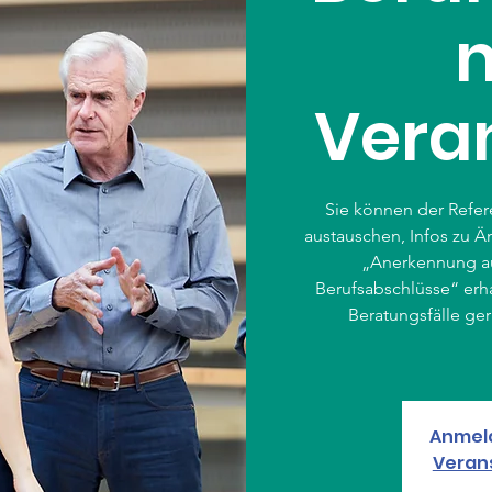
Vera
Sie können der Refere
austauschen, Infos zu 
„Anerkennung au
Berufsabschlüsse“ erha
Beratungsfälle ger
Anmel
Veran