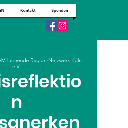
WiN
Kontakt
Spenden
M Lernende Region-Netzwerk Köln
e.V.
isreflektio
n
fsanerken