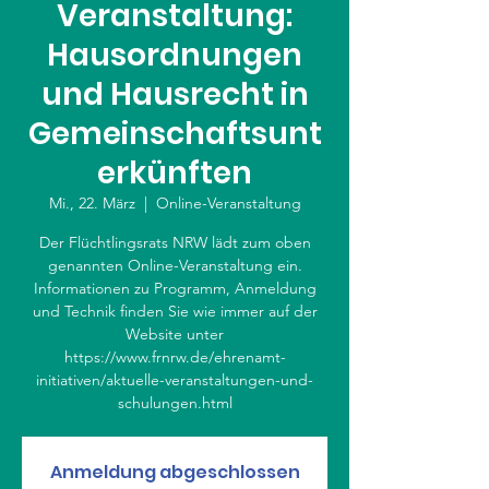
Veranstaltung:
Hausordnungen
und Hausrecht in
Gemeinschaftsunt
erkünften
Mi., 22. März
  |  
Online-Veranstaltung
Der Flüchtlingsrats NRW lädt zum oben
genannten Online-Veranstaltung ein.
Informationen zu Programm, Anmeldung
und Technik finden Sie wie immer auf der
Website unter
https://www.frnrw.de/ehrenamt-
initiativen/aktuelle-veranstaltungen-und-
schulungen.html
Anmeldung abgeschlossen