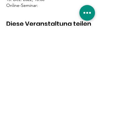
Online-Seminar:
Diese Veranstaltung teilen
Eure Unterstützung ist
gefragt!
Hier entlang
|
Impressum
|
Datenschutzerklärung
|
© 2019 by Willkommen in Nippes.