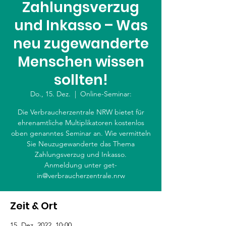
Zahlungsverzug
und Inkasso – Was
neu zugewanderte
Menschen wissen
sollten!
Do., 15. Dez.
  |  
Online-Seminar:
Die Verbraucherzentrale NRW bietet für
ehrenamtliche Multiplikatoren kostenlos
oben genanntes Seminar an. Wie vermitteln
Sie Neuzugewanderte das Thema
Zahlungsverzug und Inkasso.
Anmeldung unter get-
in@verbraucherzentrale.nrw
Zeit & Ort
15. Dez. 2022, 10:00