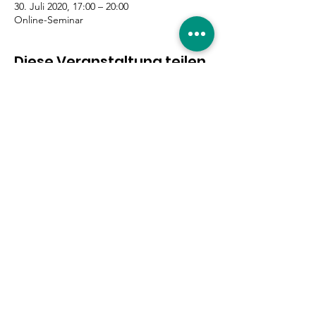
30. Juli 2020, 17:00 – 20:00
Online-Seminar
Diese Veranstaltung teilen
Eure Unterstützung ist
gefragt!
Hier entlang
|
Impressum
|
Datenschutzerklärung
|
© 2019 by Willkommen in Nippes.