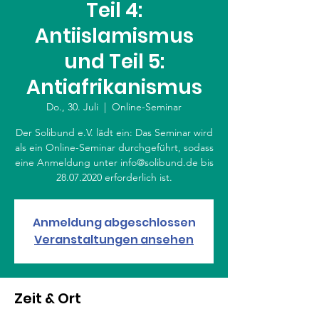
Teil 4:
Antiislamismus
und Teil 5:
Antiafrikanismus
Do., 30. Juli
  |  
Online-Seminar
Der Solibund e.V. lädt ein: Das Seminar wird
als ein Online-Seminar durchgeführt, sodass
eine Anmeldung unter info@solibund.de bis
28.07.2020 erforderlich ist.
Anmeldung abgeschlossen
Veranstaltungen ansehen
Zeit & Ort