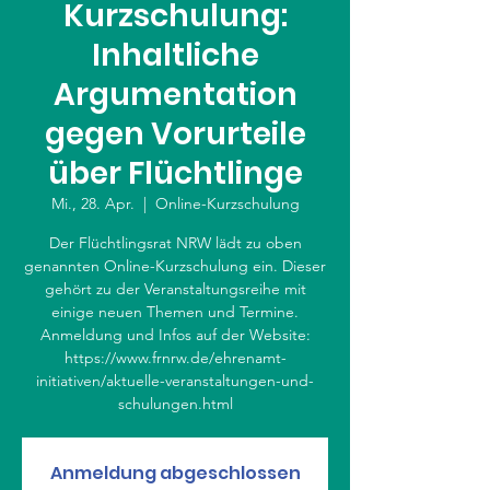
Kurzschulung:
Inhaltliche
Argumentation
gegen Vorurteile
über Flüchtlinge
Mi., 28. Apr.
  |  
Online-Kurzschulung
Der Flüchtlingsrat NRW lädt zu oben
genannten Online-Kurzschulung ein. Dieser
gehört zu der Veranstaltungsreihe mit
einige neuen Themen und Termine.
Anmeldung und Infos auf der Website:
https://www.frnrw.de/ehrenamt-
initiativen/aktuelle-veranstaltungen-und-
schulungen.html
Anmeldung abgeschlossen