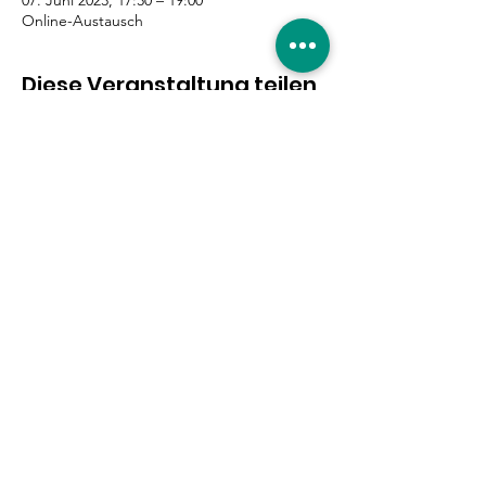
07. Juni 2023, 17:30 – 19:00
Online-Austausch
Diese Veranstaltung teilen
Eure Unterstützung ist
gefragt!
Hier entlang
|
Impressum
|
Datenschutzerklärung
|
© 2019 by Willkommen in Nippes.