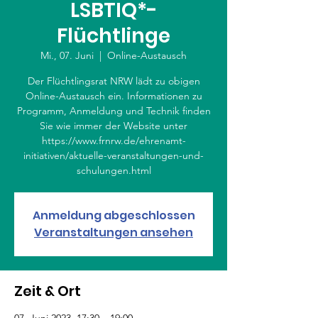
LSBTIQ*-
Flüchtlinge
Mi., 07. Juni
  |  
Online-Austausch
Der Flüchtlingsrat NRW lädt zu obigen
Online-Austausch ein. Informationen zu
Programm, Anmeldung und Technik finden
Sie wie immer der Website unter
https://www.frnrw.de/ehrenamt-
initiativen/aktuelle-veranstaltungen-und-
schulungen.html
Anmeldung abgeschlossen
Veranstaltungen ansehen
Zeit & Ort