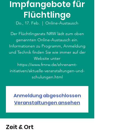
Impfangebote für
Flüchtlinge
Do., 17. Feb.
  |  
Online-Austausch
Der Flüchtlingsrats NRW lädt zum oben
genannten Online-Austausch ein.
Informationen zu Programm, Anmeldung
und Technik finden Sie wie immer auf der
Website unter
https://www.frnrw.de/ehrenamt-
initiativen/aktuelle-veranstaltungen-und-
schulungen.html
Anmeldung abgeschlossen
Veranstaltungen ansehen
Zeit & Ort