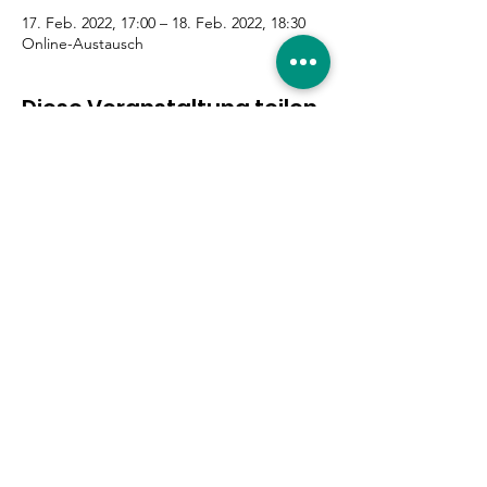
17. Feb. 2022, 17:00 – 18. Feb. 2022, 18:30
Online-Austausch
Diese Veranstaltung teilen
Eure Unterstützung ist
gefragt!
Hier entlang
|
Impressum
|
Datenschutzerklärung
|