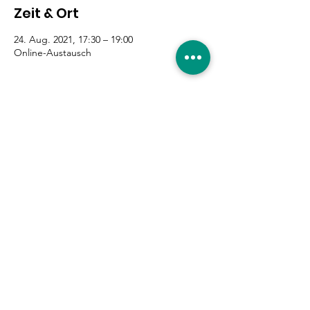
Zeit & Ort
24. Aug. 2021, 17:30 – 19:00
Online-Austausch
Diese Veranstaltung teilen
Eure Unterstützung ist
gefragt!
Hier entlang
|
Impressum
|
Datenschutzerklärung
|