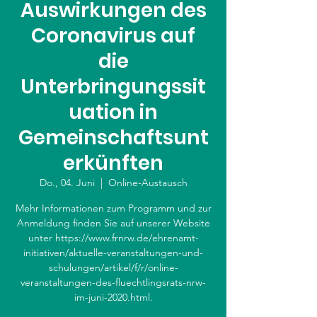
Auswirkungen des
Coronavirus auf
die
Unterbringungssit
uation in
Gemeinschaftsunt
erkünften
Do., 04. Juni
  |  
Online-Austausch
Mehr Informationen zum Programm und zur
Anmeldung finden Sie auf unserer Website
unter https://www.frnrw.de/ehrenamt-
initiativen/aktuelle-veranstaltungen-und-
schulungen/artikel/f/r/online-
veranstaltungen-des-fluechtlingsrats-nrw-
im-juni-2020.html.