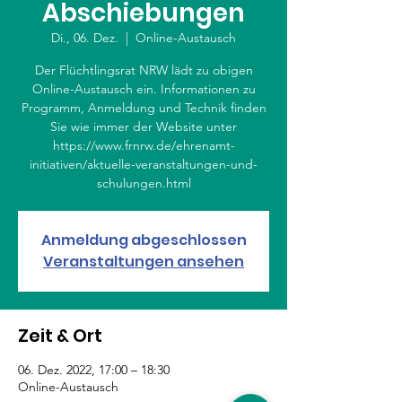
Abschiebungen
Di., 06. Dez.
  |  
Online-Austausch
Der Flüchtlingsrat NRW lädt zu obigen
Online-Austausch ein. Informationen zu
Programm, Anmeldung und Technik finden
Sie wie immer der Website unter
https://www.frnrw.de/ehrenamt-
initiativen/aktuelle-veranstaltungen-und-
schulungen.html
Anmeldung abgeschlossen
Veranstaltungen ansehen
Zeit & Ort
06. Dez. 2022, 17:00 – 18:30
Online-Austausch