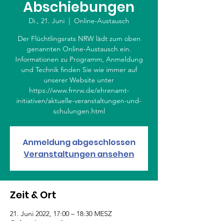
Abschiebungen
Di., 21. Juni
  |  
Online-Austausch
Der Flüchtlingsrats NRW lädt zum oben
genannten Online-Austausch ein.
Informationen zu Programm, Anmeldung
und Technik finden Sie wie immer auf
unserer Website unter
https://www.frnrw.de/ehrenamt-
initiativen/aktuelle-veranstaltungen-und-
schulungen.html
Anmeldung abgeschlossen
Veranstaltungen ansehen
Zeit & Ort
21. Juni 2022, 17:00 – 18:30 MESZ