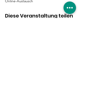
Online-Austausch
Diese Veranstaltung teilen
Eure Unterstützung ist
gefragt!
Hier entlang
|
Impressum
|
Datenschutzerklärung
|
© 2019 by Willkommen in Nippes.