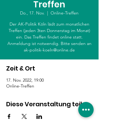
Treffen
Do., 17. Nov.
  |  
Online-Treffen
Der AK-Politik Köln lädt zum monatlichen
Treffen (jeden 3ten Donnerstag im Monat)
ein. Das Treffen findet online statt.
Anmeldung ist notwendig. Bitte senden an
ak-politik-koeln@online.de
Zeit & Ort
17. Nov. 2022, 19:00
Online-Treffen
Diese Veranstaltung teilen