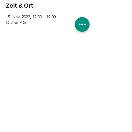
Zeit & Ort
15. Nov. 2022, 17:30 – 19:00
Online-AG
Diese Veranstaltung teilen
Eure Unterstützung ist
gefragt!
Hier entlang
|
Impressum
|
Datenschutzerklärung
|