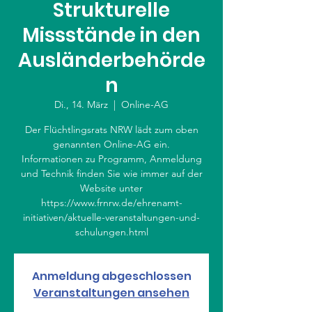
Strukturelle
Missstände in den
Ausländerbehörde
n
Di., 14. März
  |  
Online-AG
Der Flüchtlingsrats NRW lädt zum oben
genannten Online-AG ein.
Informationen zu Programm, Anmeldung
und Technik finden Sie wie immer auf der
Website unter
https://www.frnrw.de/ehrenamt-
initiativen/aktuelle-veranstaltungen-und-
schulungen.html
Anmeldung abgeschlossen
Veranstaltungen ansehen