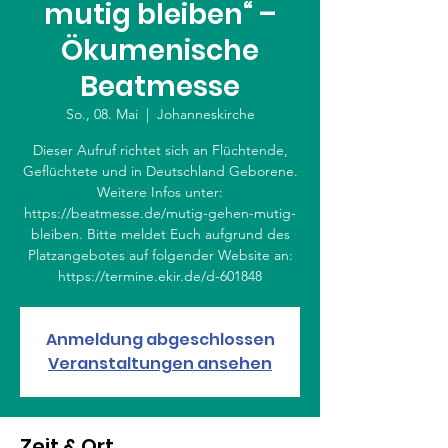
mutig bleiben“ –
Ökumenische
Beatmesse
So., 08. Mai
  |  
Johanneskirche
Dieser Aufruf richtet sich an Flüchtende,
Geflüchtete und in Deutschland Geborene.
Weitere Infos unter:
https://beatmesse.de/mutig-gehen-mutig-
bleiben. Bitte meldet Euch aufgrund des
Platzangebotes auf folgender Website an:
https://termine.ekir.de/d-601848
Anmeldung abgeschlossen
Veranstaltungen ansehen
Zeit & Ort