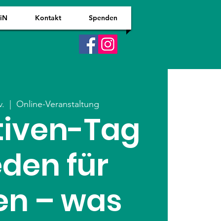
WiN
Kontakt
Spenden
v.
  |  
Online-Veranstaltung
ativen-Tag
eden für
en – was