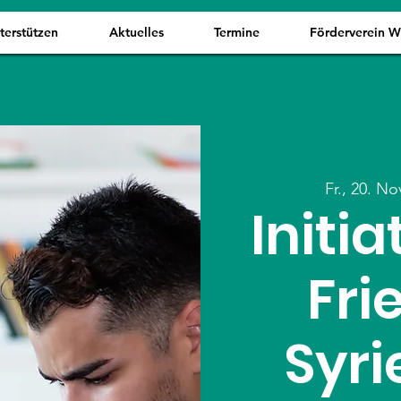
terstützen
Aktuelles
Termine
Förderverein 
Fr., 20. No
Initi
Fri
Syri