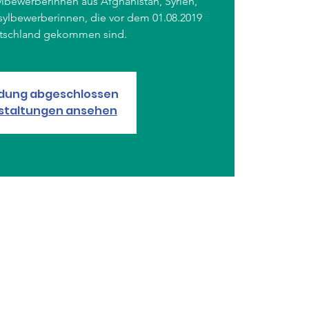
sylbewerberinnen aus Afghanistan, Syrien,
Asylbewerberinnen, die vor dem 01.08.2019
tschland gekommen sind.
dung abgeschlossen
staltungen ansehen