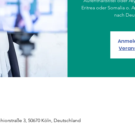
Aufenthaltstitel oder A
Eritrea oder Somalia o. 
nach Deu
Anmel
Veran
hiorstraße 3, 50670 Köln, Deutschland