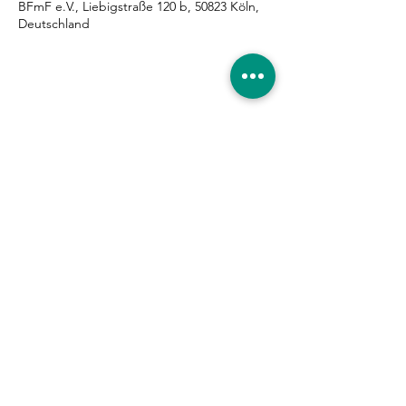
BFmF e.V., Liebigstraße 120 b, 50823 Köln,
Deutschland
Diese Veranstaltung teilen
Eure Unterstützung ist
gefragt!
Hier entlang
|
Impressum
|
Datenschutzerklärung
|