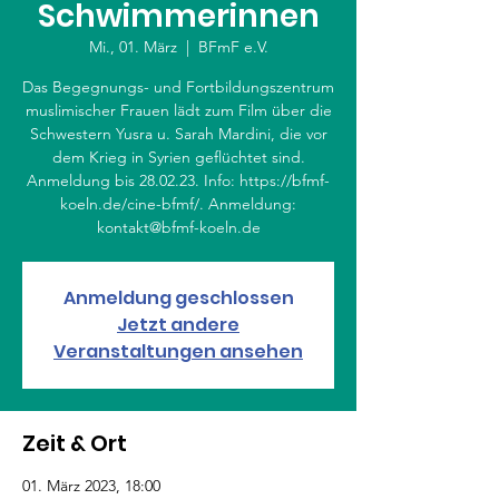
Schwimmerinnen
Mi., 01. März
  |  
BFmF e.V.
Das Begegnungs- und Fortbildungszentrum
muslimischer Frauen lädt zum Film über die
Schwestern Yusra u. Sarah Mardini, die vor
dem Krieg in Syrien geflüchtet sind.
Anmeldung bis 28.02.23. Info: https://bfmf-
koeln.de/cine-bfmf/. Anmeldung:
Anmeldung geschlossen
Jetzt andere
Veranstaltungen ansehen
Zeit & Ort
01. März 2023, 18:00