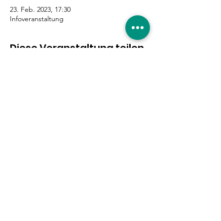
23. Feb. 2023, 17:30
Infoveranstaltung
Diese Veranstaltung teilen
Eure Unterstützung ist
gefragt!
Hier entlang
|
Impressum
|
Datenschutzerklärung
|