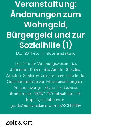
Veranstaltung:
Änderungen zum
Wohngeld,
Bürgergeld und zur
Sozialhilfe (1)
Do., 23. Feb.
  |  
Infoveranstaltung
Das Amt für Wohnungswesen, das
Jobcenter Köln u. das Amt für Soziales,
Arbeit u. Senioren lädt Ehrenamtliche in der
Geflüchtetenhilfe zur Infoveranstaltung ein.
Voraussetzung: „Skype für Business
(Konferenzk. 502571252).Teilnahme-Link:
https://join.jobcenter-
Zeit & Ort