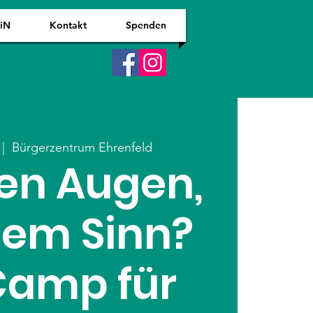
WiN
Kontakt
Spenden
 |  
Bürgerzentrum Ehrenfeld
en Augen,
dem Sinn?
Camp für