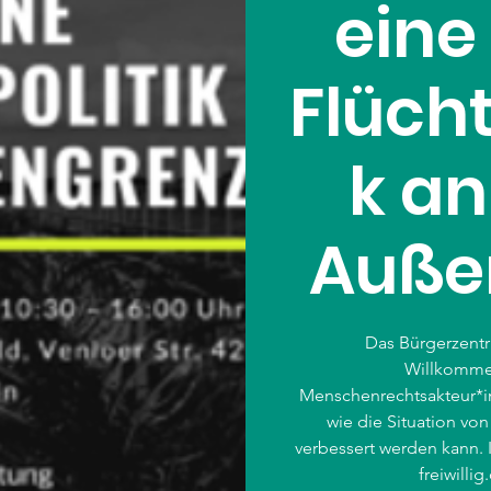
ein
Flücht
k an
Auße
Das Bürgerzent
Willkommen
Menschenrechtsakteur*
wie die Situation v
verbessert werden kann.
freiwilli