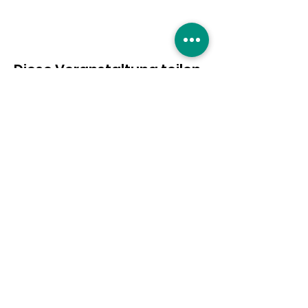
Diese Veranstaltung teilen
Eure Unterstützung ist
gefragt!
Hier entlang
|
Impressum
|
Datenschutzerklärung
|