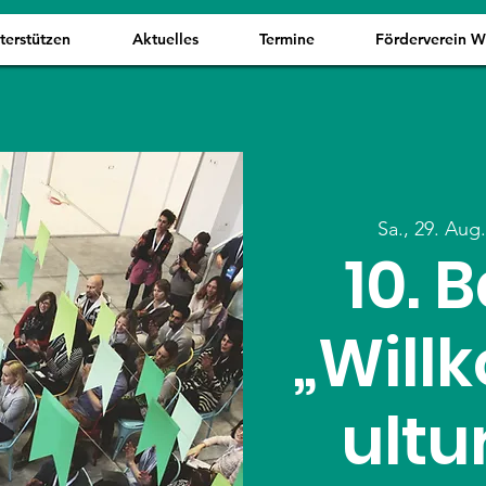
terstützen
Aktuelles
Termine
Förderverein 
Sa., 29. Aug
10.
„Wil
ultu