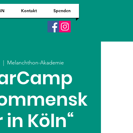
WiN
Kontakt
Spenden
.
  |  
Melanchthon-Akademie
 BarCamp
lkommensk
r in Köln“