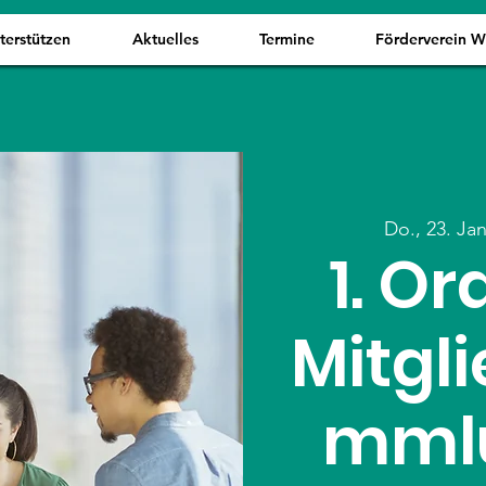
terstützen
Aktuelles
Termine
Förderverein 
Do., 23. Jan
1. O
Mitgl
mml